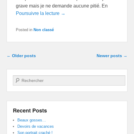
grave mais je ne demande aucune pitié. En
Poursuivre la lecture →
Posted in
Non classé
Post navigation
←
Older posts
Newer posts
→
Search
Recent Posts
Beaux gosses…
Devoirs de vacances
Son portrait craché !