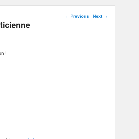
Post navigation
←
Previous
Next
→
ticienne
on !