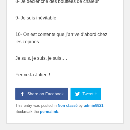
8- Je déclenche des bouffées de chaleur
9- Je suis inévitable
10- On est contente que j’arrive d’abord chez
les copines
Je suis, je suis, je suis….
Ferme-la Julien !
Share on Facebook
Tweet it
This entry was posted in
Non classé
by
admin8821
.
Bookmark the
permalink
.